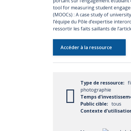
portant sur l’engagement étudiant 
tool for measuring student engage
(MOOCs) : A case study of universit
l’équipe du Pôle d’expertise interord
ressortir les faits saillants de l’articl
Accéder à la ressource
Type de ressource:
f
photographie
Temps d'investissem
Public cible:
tous
Contexte d'utilisatio