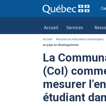
Ca
Accueil
Services
Resso
Accueil
Ressources éducatives numériques
Le Pôle
un pays en développement
La Communa
(CoI) comme
mesurer l’
étudiant da