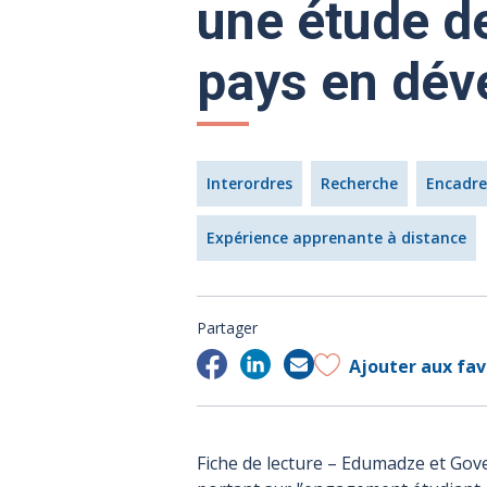
une étude d
pays en dé
Interordres
Recherche
Encadre
Expérience apprenante à distance
Partager
Ajouter aux fav
Fiche de lecture – Edumadze et Goven