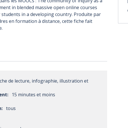
dans les MOOCs : The community of inquiry as a
ment in blended massive open online courses
y students in a developing country. Produite par
res en formation à distance, cette fiche fait
e.
iche de lecture, infographie, illustration et
ent:
15 minutes et moins
n:
tous