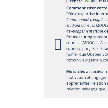
Licence:
Comment citer cette 
Pôle d’expertise intero
Communauté d’enquête (
étudiant dans les MOOCs
développement
[fiche d
for measuring student
courses (MOOCs) : A cas
country, par J. K. E. E
numérique Québec. Sou
https://view.genially
Mots-clés associés:
motivation et engagem
apprenantes, relation 
relation pédagogique,