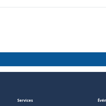
Services
Évé