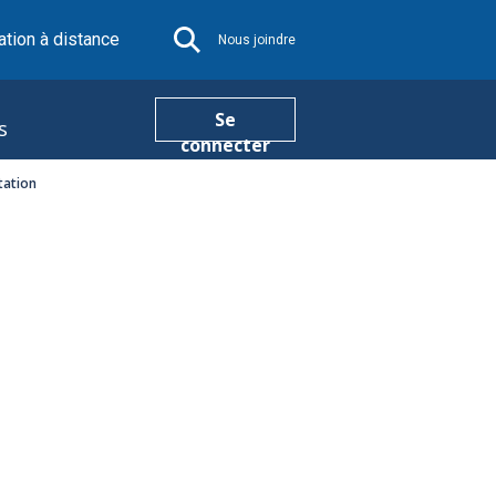
tion à distance
Nous joindre
Se
s
connecter
tation