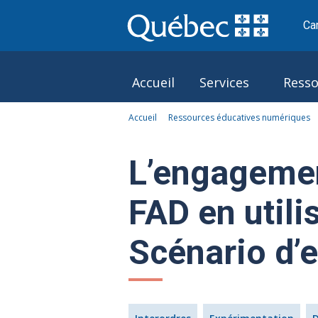
Ca
Accueil
Services
Resso
Accueil
Ressources éducatives numériques
Le Pôle
L’engagemen
FAD en utilis
Scénario d’