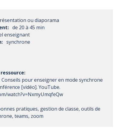
résentation ou diaporama
ent:
de 20 à 45 min
l enseignant
n:
synchrone
ressource:
). Conseils pour enseigner en mode synchrone
onférence [vidéo]. YouTube.
.com/watch?v=NxmyUmqfeQw
onnes pratiques, gestion de classe, outils de
chrone, teams, zoom