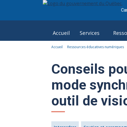
Ca
Accueil
Services
Resso
Accueil
Ressources éducatives numériques
Le Pôle
Conseils po
mode synch
outil de vis